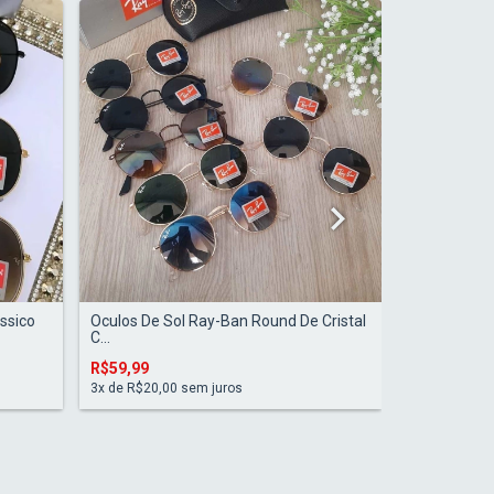
assico
Oculos De Sol Ray-Ban Round De Cristal
Óculos de S
C...
Couro l...
R$59,99
R$69,99
3
x de
R$20,00
sem juros
3
x de
R$23,3