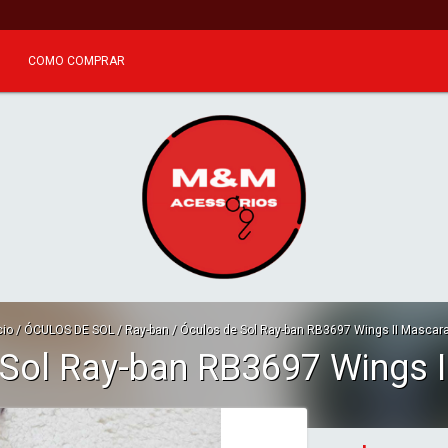
COMO COMPRAR
cio
/
ÓCULOS DE SOL
/
Ray-ban
/
Óculos de Sol Ray-ban RB3697 Wings II Mascar
 Sol Ray-ban RB3697 Wings 