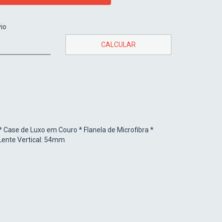
CEP:
ALTERAR CEP
io
CALCULAR
* Case de Luxo em Couro * Flanela de Microfibra *
ente Vertical: 54mm