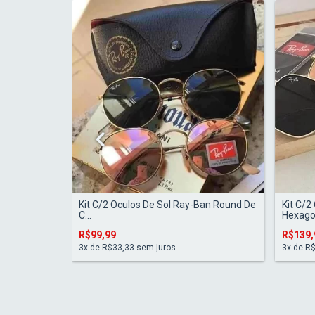
a RB4171
Kit C/2 Oculos De Sol Ray-Ban Round De
Kit C/2
C...
Hexagon
R$99,99
R$139,
3
x de
R$33,33
sem juros
3
x de
R$