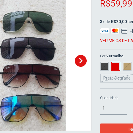
R$59,99
3
x de
R$20,00
se
VER MEIOS DE 
Cor
Vermelho
Preto Degrade
Quantidade