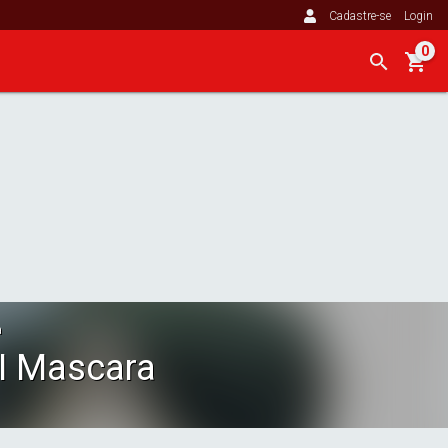
Cadastre-se
Login
0
a
II Mascara