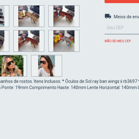
Entregas para o 
Meios de env
NÃO SEI MEU CEP
hos de rostos. Itens Inclusos: * Óculos de Sol ray ban wings ii rb3697 
mm Ponte: 19mm Comprimento Haste: 140mm Lente Horizontal: 140mm L