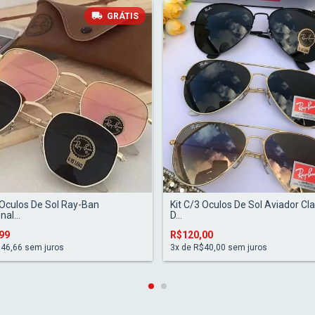
GRÁTIS
 Oculos De Sol Ray-Ban
Kit C/3 Oculos De Sol Aviador Cl
al...
D...
99
R$120,00
46,66
sem juros
3
x de
R$40,00
sem juros