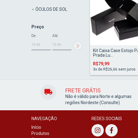
ÓCULOS DE SOL
Preço
De
Até
Kit Caixa Case Estojo P
Prada Lu...
R$79,99
3
x de
R$26,66
sem juros
FRETE GRÁTIS
Não é válido para Norte e algumas
regiões Nordeste (Consulte)
NAVEGAÇÃO
REDES SOCIAIS
Início
Produtos